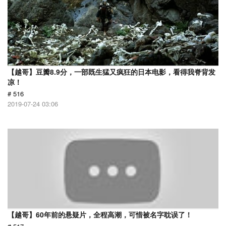
【越哥】豆瓣8.9分，一部既生猛又疯狂的日本电影，看得我脊背发
凉！
# 516
2019-07-24 03:06
【越哥】60年前的悬疑片，全程高潮，可惜被名字耽误了！