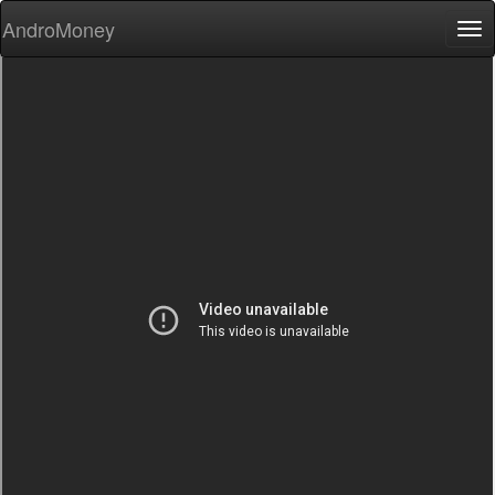
AndroMoney
Tog
nav