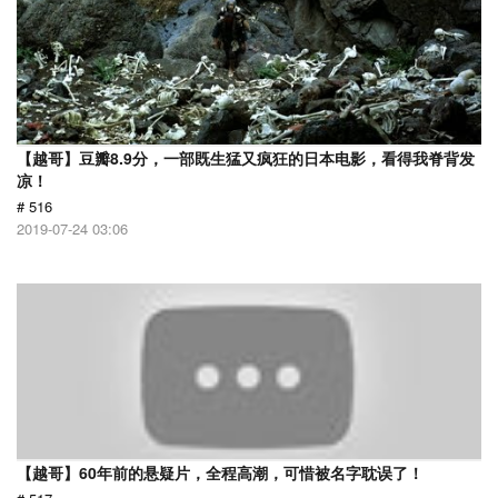
【越哥】豆瓣8.9分，一部既生猛又疯狂的日本电影，看得我脊背发
凉！
# 516
2019-07-24 03:06
【越哥】60年前的悬疑片，全程高潮，可惜被名字耽误了！