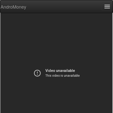
AndroMoney
Tog
nav