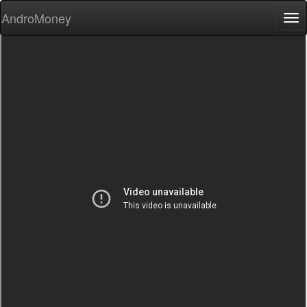
AndroMoney
Tog
nav