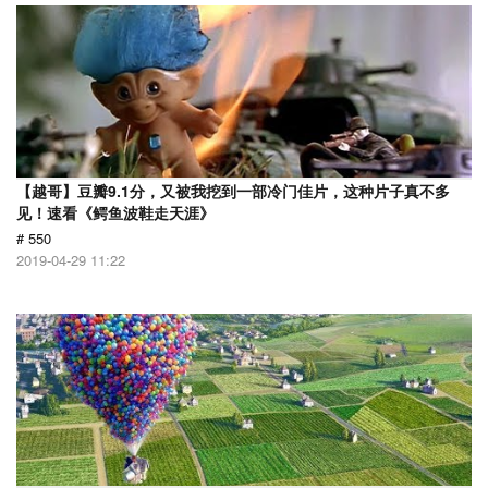
【越哥】豆瓣9.1分，又被我挖到一部冷门佳片，这种片子真不多
见！速看《鳄鱼波鞋走天涯》
# 550
2019-04-29 11:22