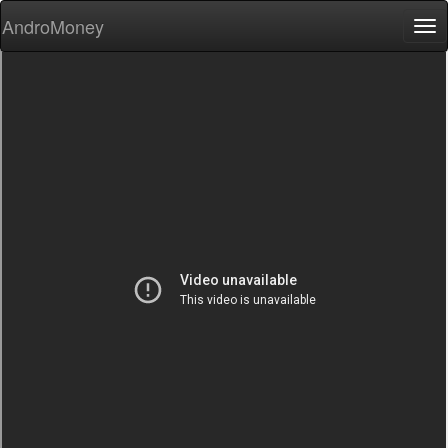
AndroMoney
Tog
nav