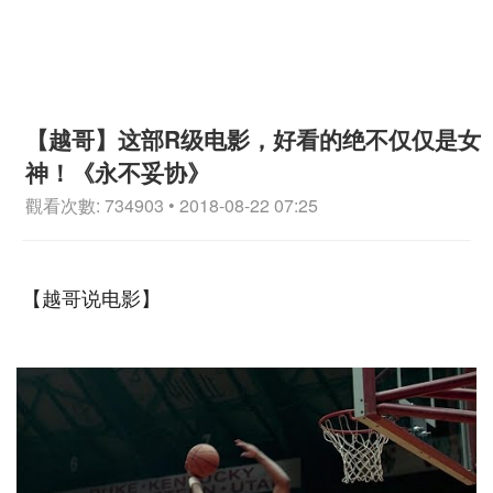
【越哥】这部R级电影，好看的绝不仅仅是女
神！《永不妥协》
觀看次數: 734903 • 2018-08-22 07:25
【越哥说电影】