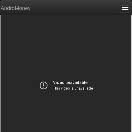
AndroMoney
Tog
nav