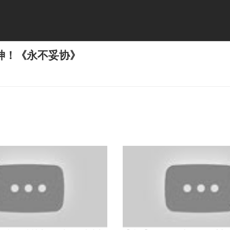
神！《永不妥协》