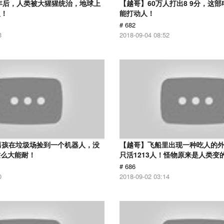
0年后，人类被大猩猩统治，地球上
【越哥】60万人打出8 9分，这
人！
能打动人！
# 682
3
2018-09-04 08:52
男孩在垃圾场捡到一个机器人，没
【越哥】飞船里出现一种吃人的外
这么大能耐！
只活1213人！怪物原来是人类变
# 686
0
2018-09-02 03:14