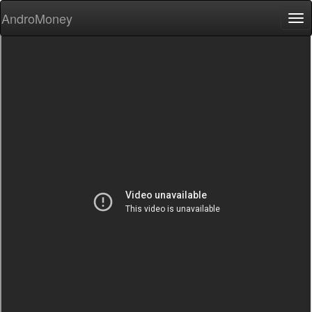
AndroMoney
Tog
nav