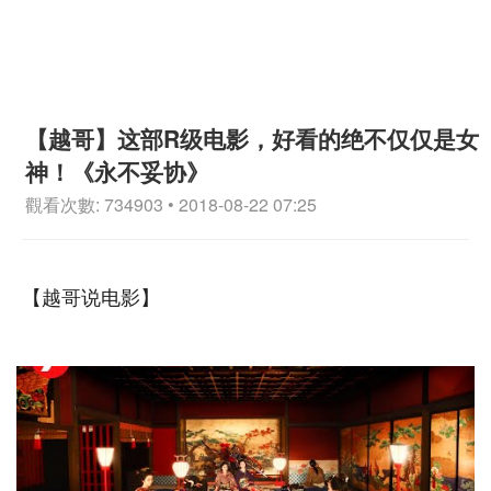
【越哥】这部R级电影，好看的绝不仅仅是女
神！《永不妥协》
觀看次數: 734903 • 2018-08-22 07:25
【越哥说电影】