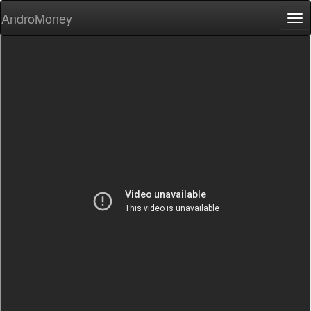
AndroMoney
Tog
nav