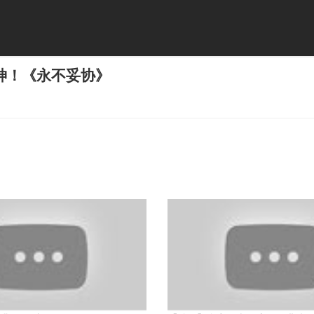
神！《永不妥协》