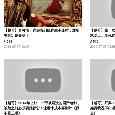
【越哥】真可惜！这部奇幻巨作生不逢时，放现
【越哥】第一
在肯定是爆款！
就爱上，爱死
# 518
# 519
2019-07-07 10:09
2019-07-05 03:5
【越哥】2014年上映，一部被埋没的国产电影，
【越哥】豆瓣8
被禁之前必须要推荐它！速看小成本喜剧片《我
撼得我说不出
不是王毛》
焦》