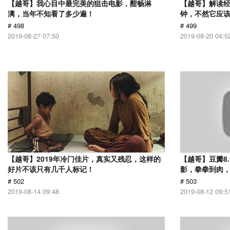
【越哥】我心目中最完美的狙击电影，酣畅淋
【越哥】解读经
漓，当年不知看了多少遍！
钟，不然它应
# 498
# 499
2019-08-27 07:50
2019-08-20 04:5
【越哥】2019年冷门佳片，真实又残忍，这样的
【越哥】豆瓣8
好片不该只有几千人标记！
影，拳拳到肉
# 502
# 503
2019-08-14 09:48
2019-08-12 09:5