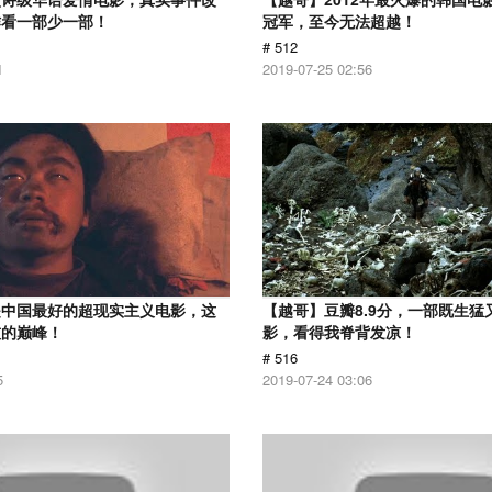
作看一部少一部！
冠军，至今无法超越！
# 512
1
2019-07-25 02:56
是中国最好的超现实主义电影，这
【越哥】豆瓣8.9分，一部既生猛
技的巅峰！
影，看得我脊背发凉！
# 516
5
2019-07-24 03:06