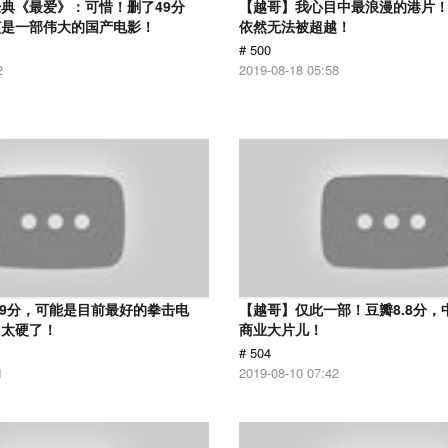
典《最爱》：可惜！删了49分
【越哥】我心目中最浪漫的港片！
该是一部伟大的国产电影！
依然无法被超越！
# 500
2
2019-08-18 05:58
.9分，可能是目前最好的拳击电
【越哥】仅此一部！豆瓣8.8分，
，太硬了！
商业大片儿！
# 504
1
2019-08-10 07:42