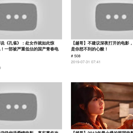
解说《孔雀》：处女作就如此惊
【越哥】不建议深夜打开的电影
见！一部被严重低估的国产青春电
是你想不到的心酸！
# 508
2019-07-31 07:41
9
史诗级华语爱情电影，真实事件改
【越哥】2012年最火爆的韩国电