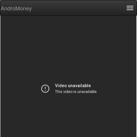
AndroMoney
Tog
nav