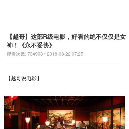
【越哥】这部R级电影，好看的绝不仅仅是女
神！《永不妥协》
觀看次數: 734903 • 2018-08-22 07:25
【越哥说电影】