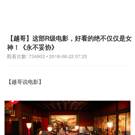
【越哥】这部R级电影，好看的绝不仅仅是女
神！《永不妥协》
觀看次數: 734903 • 2018-08-22 07:25
【越哥说电影】