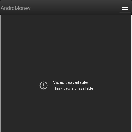
AndroMoney
Tog
nav