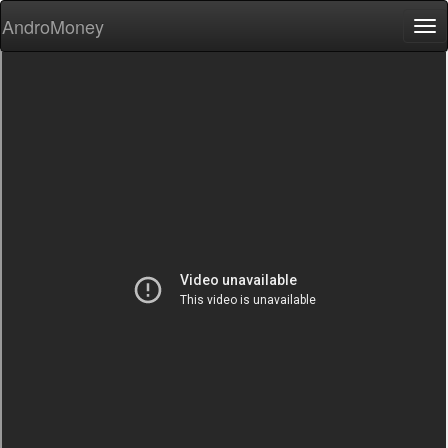
AndroMoney
Tog
nav