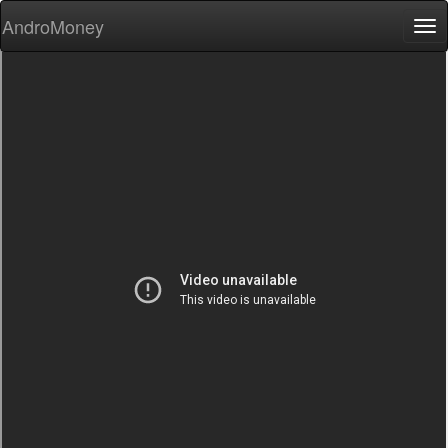
AndroMoney
Tog
nav