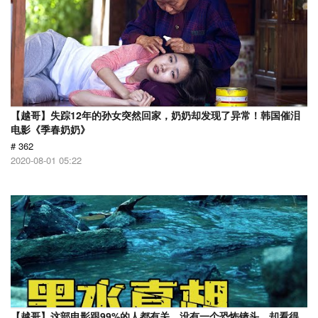
【越哥】失踪12年的孙女突然回家，奶奶却发现了异常！韩国催泪
电影《季春奶奶》
# 362
2020-08-01 05:22
【越哥】这部电影跟99%的人都有关，没有一个恐怖镜头，却看得