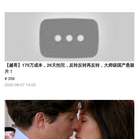
【越哥】170万成本，26天拍完，反转反转再反转，大师级国产悬疑
片！
# 359
2020-08-07 14:05