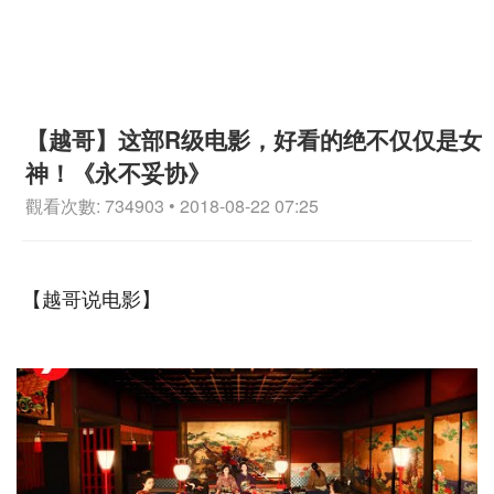
【越哥】这部R级电影，好看的绝不仅仅是女
神！《永不妥协》
觀看次數: 734903 • 2018-08-22 07:25
【越哥说电影】