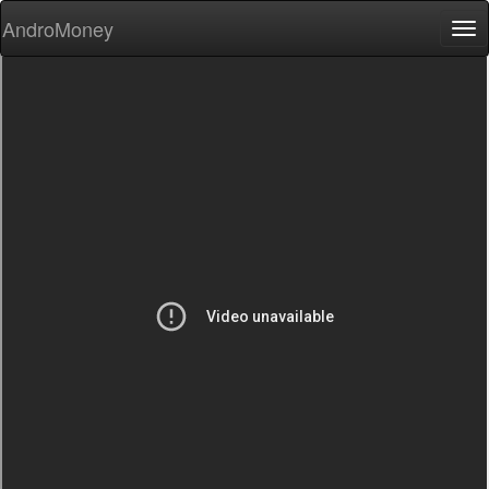
AndroMoney
Tog
nav