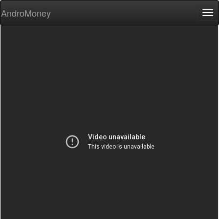
AndroMoney
Tog
nav