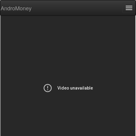
AndroMoney
Tog
nav