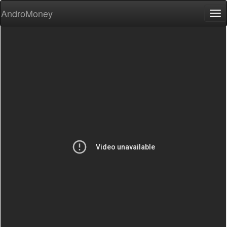
AndroMoney
Tog
nav