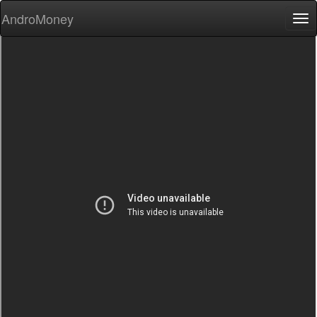
AndroMoney
Tog
nav