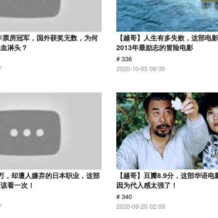
2年票房冠军，国外获奖无数，为何
【越哥】人生有多失败，这部电
狗血淋头？
2013年最励志的冒险电影
# 336
7
2020-10-03 09:35
万，却遭人嫌弃的日本职业，这部
【越哥】豆瓣8.9分，这部华语电
应该看一次！
因为代入感太强了！
# 340
7
2020-09-20 02:09