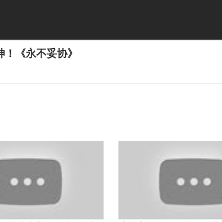
神！《永不妥协》