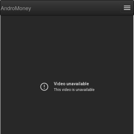
AndroMoney
Tog
nav