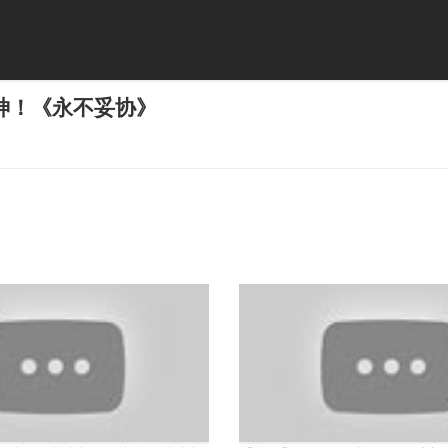
神！《永不妥协》