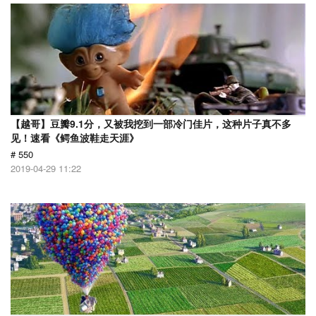
【越哥】豆瓣9.1分，又被我挖到一部冷门佳片，这种片子真不多
见！速看《鳄鱼波鞋走天涯》
# 550
2019-04-29 11:22