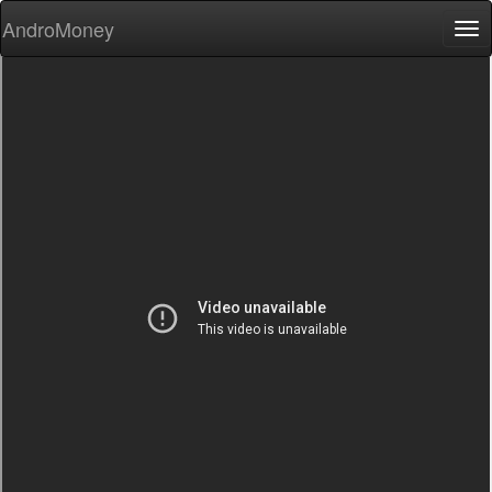
AndroMoney
Tog
nav