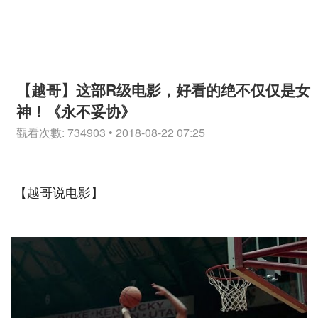
【越哥】这部R级电影，好看的绝不仅仅是女
神！《永不妥协》
觀看次數: 734903 • 2018-08-22 07:25
【越哥说电影】