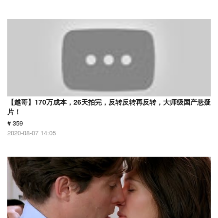
【越哥】170万成本，26天拍完，反转反转再反转，大师级国产悬疑
片！
# 359
2020-08-07 14:05