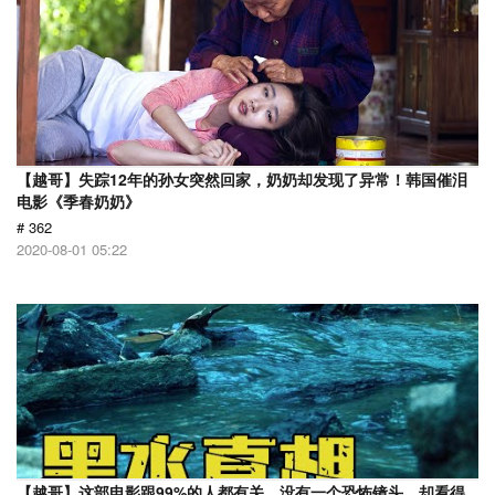
【越哥】失踪12年的孙女突然回家，奶奶却发现了异常！韩国催泪
电影《季春奶奶》
# 362
2020-08-01 05:22
【越哥】这部电影跟99%的人都有关，没有一个恐怖镜头，却看得