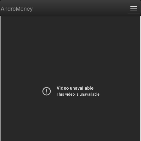
AndroMoney
Tog
nav