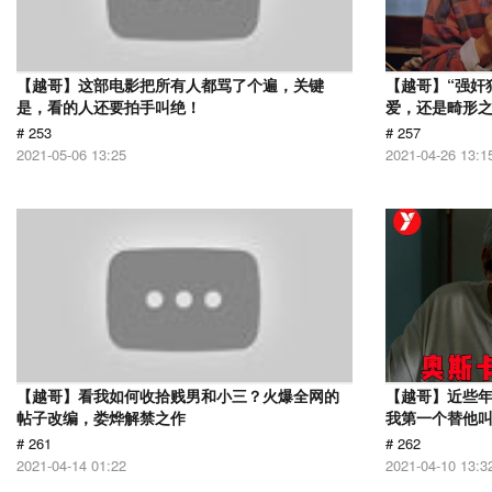
【越哥】这部电影把所有人都骂了个遍，关键
【越哥】“强奸
是，看的人还要拍手叫绝！
爱，还是畸形
# 253
# 257
2021-05-06 13:25
2021-04-26 13:1
【越哥】看我如何收拾贱男和小三？火爆全网的
【越哥】近些
帖子改编，娄烨解禁之作
我第一个替他
# 261
# 262
2021-04-14 01:22
2021-04-10 13:3