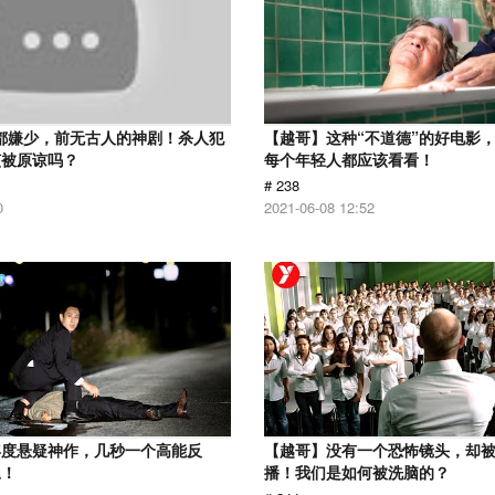
分都嫌少，前无古人的神剧！杀人犯
【越哥】这种“不道德”的好电影
该被原谅吗？
每个年轻人都应该看看！
# 238
0
2021-06-08 12:52
年度悬疑神作，几秒一个高能反
【越哥】没有一个恐怖镜头，却
尾！
播！我们是如何被洗脑的？