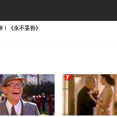
神！《永不妥协》