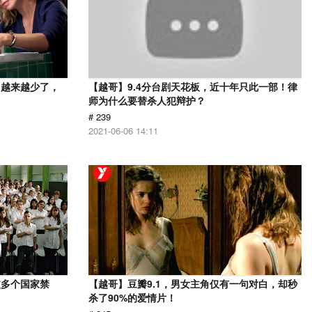
，越来越少了，
【越哥】9.4分台剧天花板，近十年只此一部！律
师为什么要替杀人犯辩护？
# 239
2021-06-06 14:11
被多个国家禁
【越哥】豆瓣9.1，男女主角仅有一句对白，却秒
杀了90%的爱情片！