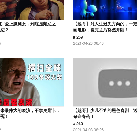
犯”爱上脑瘫女，到底是禁忌之
【越哥】对人生迷失方向的，一
之恋？
画电影，看完之后豁然开朗！
# 259
5
2021-04-23 08:43
年来最伟大的表演，不拿奥斯卡，
【越哥】少儿不宜的黑色喜剧，
叫冤！
致命春药！
# 263
2
2021-04-08 08:26