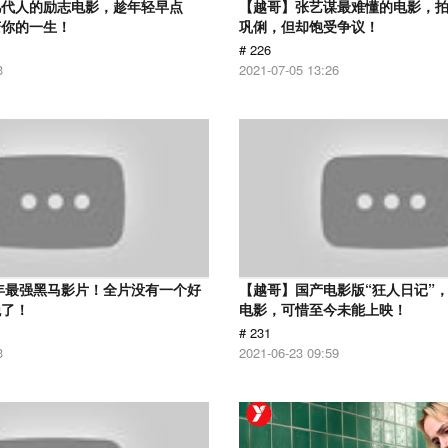
几代人的励志电影，趁年轻早点
【越哥】张艺谋最难懂的电影，
变你的一生！
巩俐，但却饱受争议！
# 226
3
2021-07-05 13:26
6年最强黑马影片！全片没有一个好
【越哥】国产电影版“狂人日记”
绝了！
电影，可惜至今未能上映！
# 231
3
2021-06-23 09:59