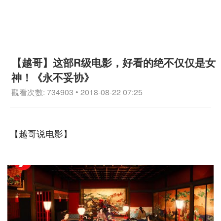
【越哥】这部R级电影，好看的绝不仅仅是女
神！《永不妥协》
觀看次數: 734903 • 2018-08-22 07:25
【越哥说电影】