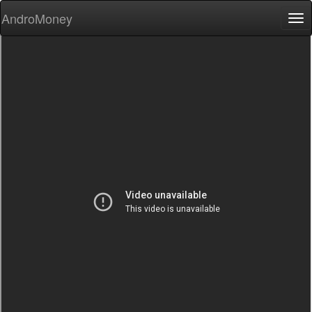
AndroMoney
Tog
nav