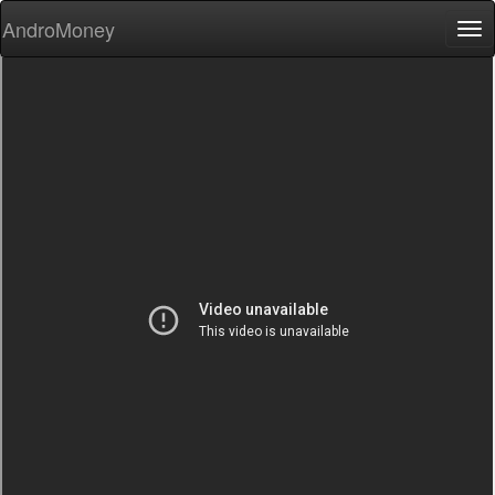
AndroMoney
Tog
nav