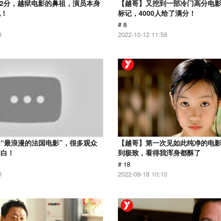
.2分，越狱电影的鼻祖，演员本身
【越哥】又挖到一部冷门高分电影，
犯！
标记，4000人给了满分！
# 8
3
2022-10-12 11:58
“最浪漫的法国电影”，很多观众
【越哥】第一次见如此纯净的电
明白！
到极致，看得我浑身都酥了
# 18
0
2022-09-18 10:10