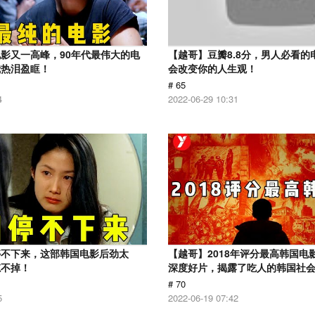
影又一高峰，90年代最伟大的电
【越哥】豆瓣8.8分，男人必看的
我热泪盈眶！
会改变你的人生观！
# 65
4
2022-06-29 10:31
停不下来，这部韩国电影后劲太
【越哥】2018年评分最高韩国电
忘不掉！
深度好片，揭露了吃人的韩国社
# 70
5
2022-06-19 07:42