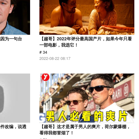
就因为一句台
【越哥】2022年评分最高国产片，如果今年只看
一部电影，我选它！
# 34
2022-08-22 08:17
事件改编，说透
【越哥】这才是属于男人的爽片，荷尔蒙爆棚，
看得我都冒烟了！