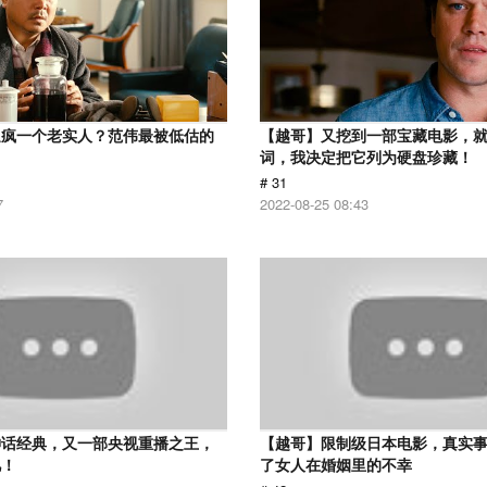
逼疯一个老实人？范伟最被低估的
【越哥】又挖到一部宝藏电影，
词，我决定把它列为硬盘珍藏！
# 31
7
2022-08-25 08:43
神话经典，又一部央视重播之王，
【越哥】限制级日本电影，真实
忆！
了女人在婚姻里的不幸