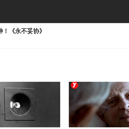
神！《永不妥协》