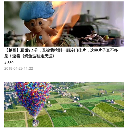
【越哥】豆瓣9.1分，又被我挖到一部冷门佳片，这种片子真不多
见！速看《鳄鱼波鞋走天涯》
# 550
2019-04-29 11:22