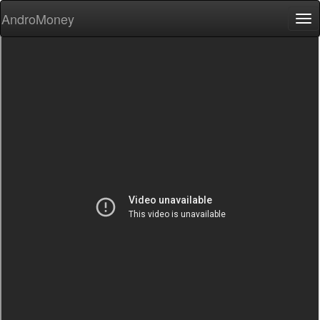
AndroMoney
Tog
nav