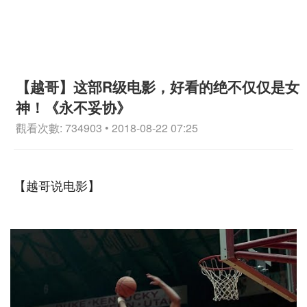
【越哥】这部R级电影，好看的绝不仅仅是女
神！《永不妥协》
觀看次數: 734903 • 2018-08-22 07:25
【越哥说电影】