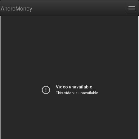
AndroMoney
Tog
nav