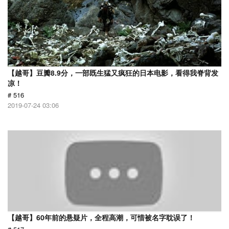
【越哥】豆瓣8.9分，一部既生猛又疯狂的日本电影，看得我脊背发
凉！
# 516
2019-07-24 03:06
【越哥】60年前的悬疑片，全程高潮，可惜被名字耽误了！