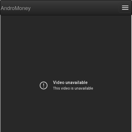
AndroMoney
Tog
nav