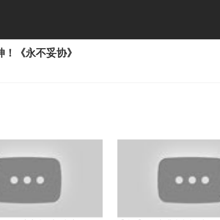
神！《永不妥协》