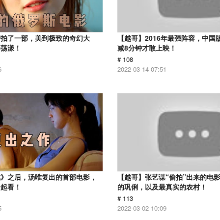
斯拍了一部，美到极致的奇幻大
【越哥】2016年最强阵容，中国
心荡漾！
减8分钟才敢上映！
# 108
6
2022-03-14 07:51
戒》之后，汤唯复出的首部电影，
【越哥】张艺谋“偷拍”出来的电
一起看！
的巩俐，以及最真实的农村！
# 113
5
2022-03-02 10:09