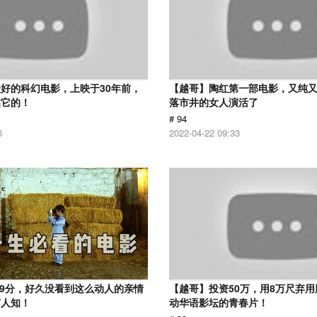
好的科幻电影，上映于30年前，
【越哥】陶红第一部电影，又纯
越它的！
落市井的女人演活了
# 94
6
2022-04-22 09:33
.9分，好久没看到这么动人的亲情
【越哥】投资50万，用8万尺弃
有人知！
动华语影坛的青春片！