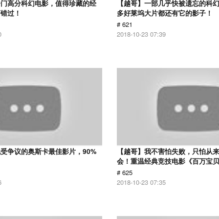
冷门高分科幻电影，值得珍藏的经
【越哥】一部几乎快被遗忘的科
可错过！
多好莱坞大片都还有它的影子！
# 621
0
2018-10-23 07:39
受争议的奥斯卡最佳影片，90%
【越哥】我不害怕失败，只怕从
！
会！重温经典竞技电影《百万宝
# 625
6
2018-10-23 07:35