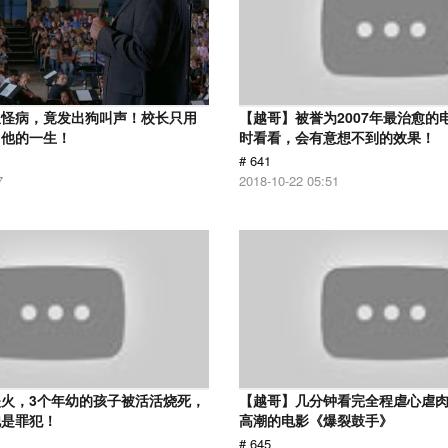
患怪病，竟发出狗叫声！校长只用
【越哥】被誉为2007年最治愈的
了他的一生！
时看看，会有意想不到的效果！
# 641
7
2018-10-22 05:51
火，3个年幼的孩子被活活烧死，
【越哥】几分钟看完全程虐心虐
他是罪犯！
高潮的电影《爆裂鼓手》
# 645