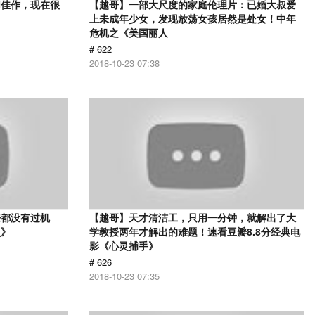
幻佳作，现在很
【越哥】一部大尺度的家庭伦理片：已婚大叔爱
上未成年少女，发现放荡女孩居然是处女！中年
危机之《美国丽人
# 622
2018-10-23 07:38
来都没有过机
【越哥】天才清洁工，只用一分钟，就解出了大
贝》
学教授两年才解出的难题！速看豆瓣8.8分经典电
影《心灵捕手》
# 626
2018-10-23 07:35