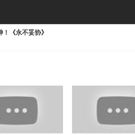
神！《永不妥协》