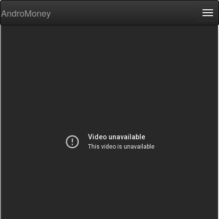
AndroMoney
Tog
nav