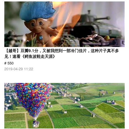
【越哥】豆瓣9.1分，又被我挖到一部冷门佳片，这种片子真不多
见！速看《鳄鱼波鞋走天涯》
# 550
2019-04-29 11:22