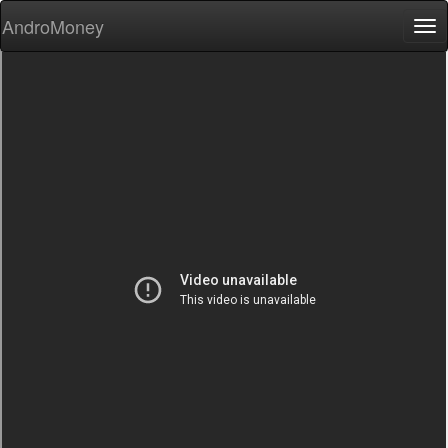
AndroMoney
Tog
nav