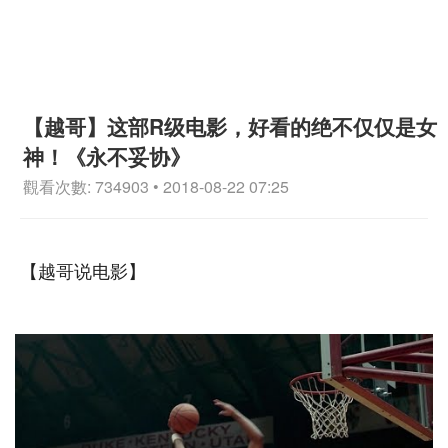
【越哥】这部R级电影，好看的绝不仅仅是女
神！《永不妥协》
觀看次數: 734903 • 2018-08-22 07:25
【越哥说电影】