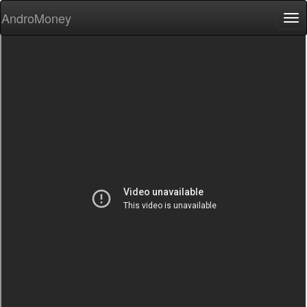
AndroMoney
Tog
nav