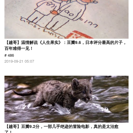
【越哥】温情解说《人生果实》：豆瓣9.6，日本评分最高的片子，
百年难得一见！
# 486
2019-09-21 05:07
【越哥】豆瓣9.2分，一部几乎绝迹的冒险电影，真的是太治愈
了！