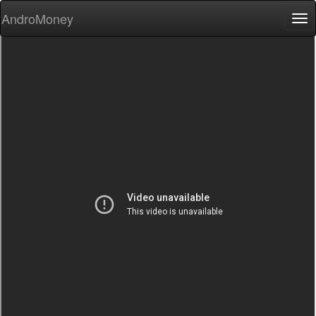
AndroMoney
Tog
nav