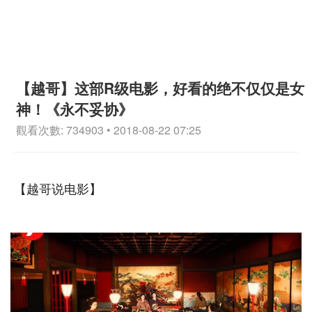
【越哥】这部R级电影，好看的绝不仅仅是女
神！《永不妥协》
觀看次數: 734903 • 2018-08-22 07:25
【越哥说电影】