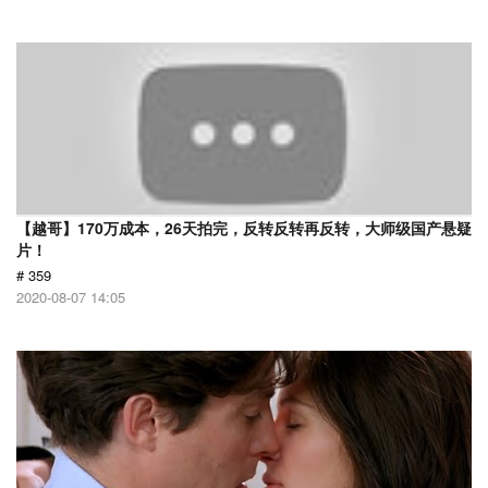
【越哥】170万成本，26天拍完，反转反转再反转，大师级国产悬疑
片！
# 359
2020-08-07 14:05