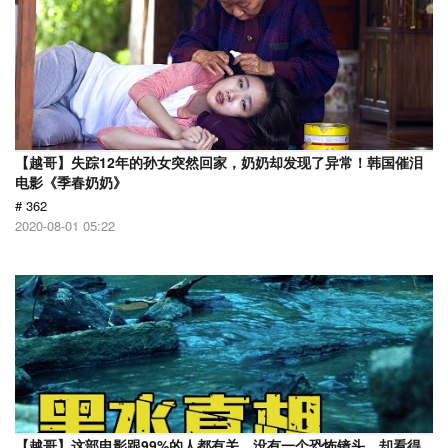
【越哥】失踪12年的孙女突然回家，奶奶却发现了异常！韩国催泪
电影《季春奶奶》
# 362
2020-08-01 05:22
【越哥】这部电影跟99%的人都有关，没有一个恐怖镜头，却看得