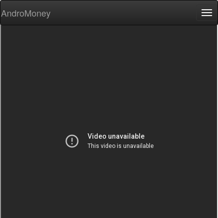
AndroMoney
Tog
nav