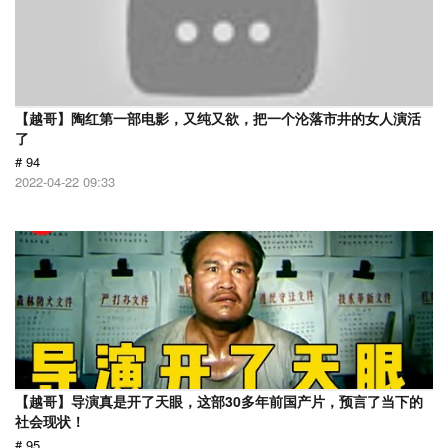
【越哥】陶红第一部电影，又纯又欲，把一个沦落市井的女人演活
了
# 94
2022-04-22 09:33
【越哥】导演真是开了天眼，这部30多年前国产片，预言了当下的
社会现状！
# 95