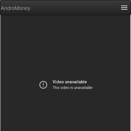
AndroMoney
Tog
nav