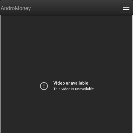
AndroMoney
Tog
nav