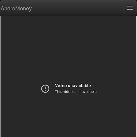
AndroMoney
Tog
nav