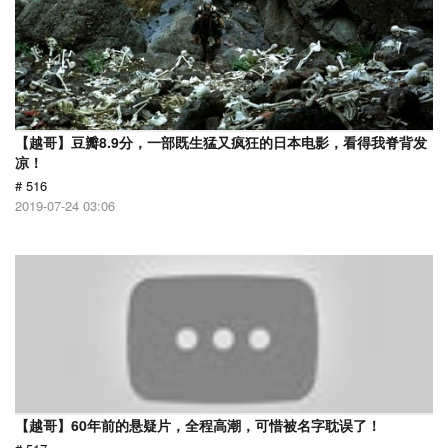
【越哥】豆瓣8.9分，一部既生猛又疯狂的日本电影，看得我脊背发
凉！
# 516
2019-07-24 03:06
【越哥】60年前的悬疑片，全程高潮，可惜被名字耽误了！