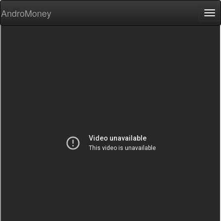
AndroMoney
Tog
nav