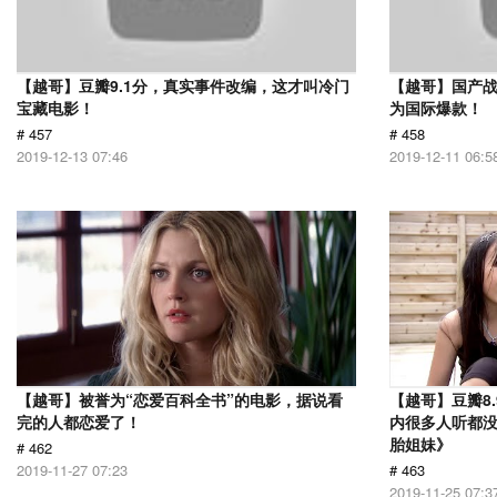
【越哥】豆瓣9.1分，真实事件改编，这才叫冷门
【越哥】国产
宝藏电影！
为国际爆款！
# 457
# 458
2019-12-13 07:46
2019-12-11 06:5
【越哥】被誉为“恋爱百科全书”的电影，据说看
【越哥】豆瓣8
完的人都恋爱了！
内很多人听都
胎姐妹》
# 462
2019-11-27 07:23
# 463
2019-11-25 07:3