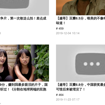
战争片，第一次敢这么拍！差点成
【越哥】豆瓣8.5分，唯美的不像
味道！
# 459
8
2019-12-04 10:14
.9分，赚到我最多眼泪的片子，国
【越哥】豆瓣8.8分，中国获奖最
没听过！《分割在地球两端的双胞
可惜后来被埋没了！
# 464
2019-11-23 07:17
7