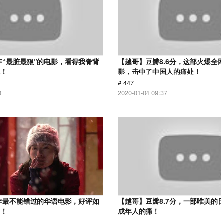
7年“最脏最狠”的电影，看得我脊背
【越哥】豆瓣8.6分，这部火爆全
麻！
影，击中了中国人的痛处！
# 447
9
2020-01-04 09:37
9年最不能错过的华语电影，好评如
【越哥】豆瓣8.7分，一部唯美的
级！
成年人的痛！