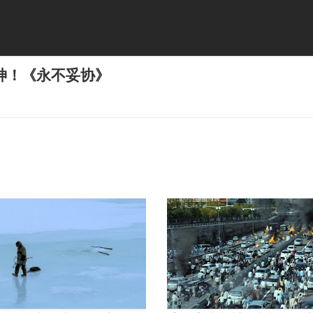
神！《永不妥协》