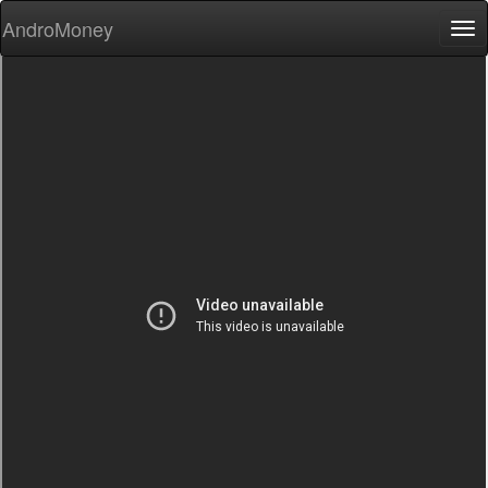
AndroMoney
Tog
nav