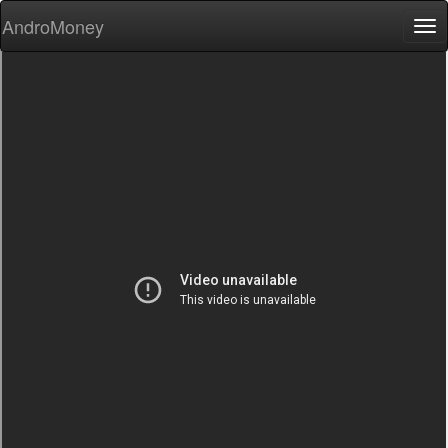
AndroMoney
Tog
nav