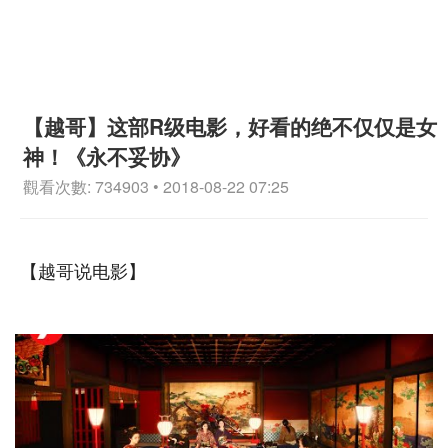
【越哥】这部R级电影，好看的绝不仅仅是女
神！《永不妥协》
觀看次數: 734903 • 2018-08-22 07:25
【越哥说电影】