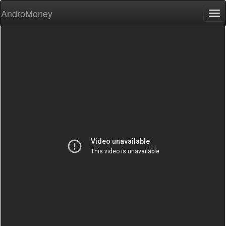
AndroMoney
Tog
nav