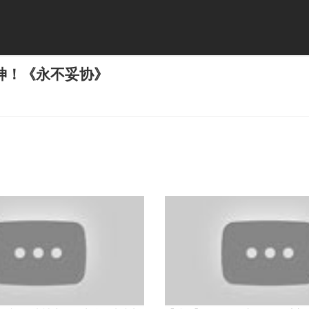
神！《永不妥协》