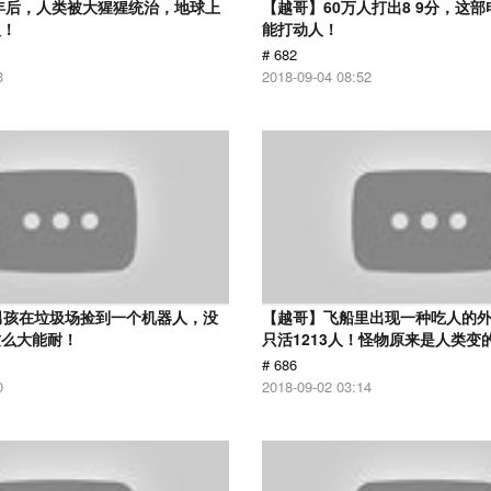
0年后，人类被大猩猩统治，地球上
【越哥】60万人打出8 9分，这
人！
能打动人！
# 682
3
2018-09-04 08:52
男孩在垃圾场捡到一个机器人，没
【越哥】飞船里出现一种吃人的外
这么大能耐！
只活1213人！怪物原来是人类变
# 686
0
2018-09-02 03:14