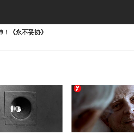
神！《永不妥协》