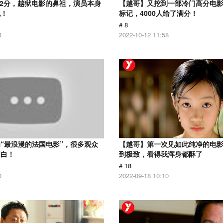
.2分，越狱电影的鼻祖，演员本身
【越哥】又挖到一部冷门高分电影，
犯！
标记，4000人给了满分！
# 8
3
2022-10-12 11:58
“最浪漫的法国电影”，很多观众
【越哥】第一次见如此纯净的电
明白！
到极致，看得我浑身都酥了
# 18
0
2022-09-18 10:10