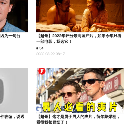
就因为一句台
【越哥】2022年评分最高国产片，如果今年只看
一部电影，我选它！
# 34
2022-08-22 08:17
事件改编，说透
【越哥】这才是属于男人的爽片，荷尔蒙爆棚，
看得我都冒烟了！