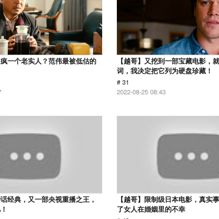
逼疯一个老实人？范伟最被低估的
【越哥】又挖到一部宝藏电影，
词，我决定把它列为硬盘珍藏！
# 31
7
2022-08-25 08:43
神话经典，又一部央视重播之王，
【越哥】限制级日本电影，真实
忆！
了女人在婚姻里的不幸