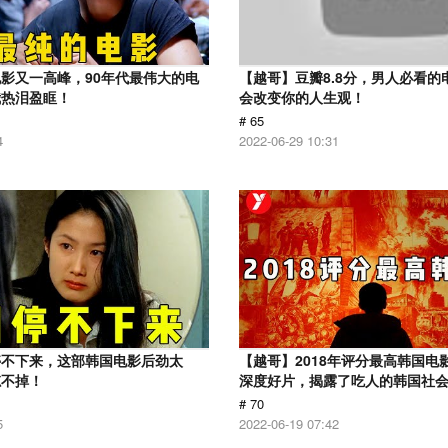
影又一高峰，90年代最伟大的电
【越哥】豆瓣8.8分，男人必看的
我热泪盈眶！
会改变你的人生观！
# 65
4
2022-06-29 10:31
停不下来，这部韩国电影后劲太
【越哥】2018年评分最高韩国电
忘不掉！
深度好片，揭露了吃人的韩国社
# 70
5
2022-06-19 07:42