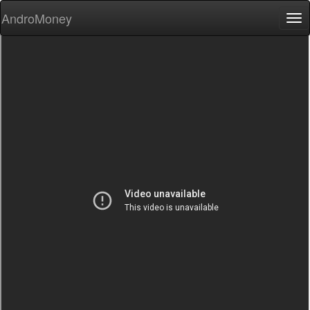
AndroMoney
Tog
nav