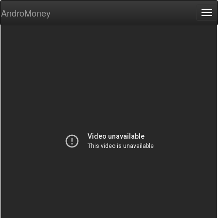
AndroMoney
Tog
nav