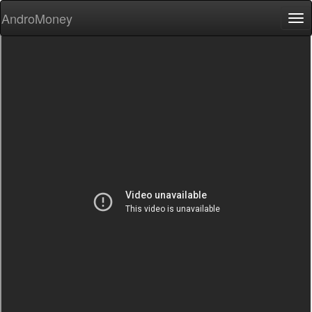
AndroMoney
Tog
nav